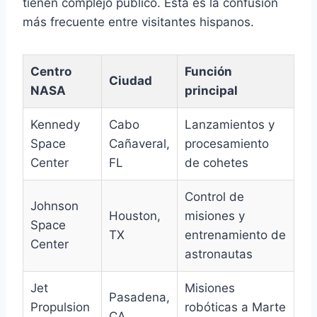
tienen complejo público. Esta es la confusión
más frecuente entre visitantes hispanos.
Centro
Función
Ciudad
NASA
principal
Kennedy
Cabo
Lanzamientos y
Space
Cañaveral,
procesamiento
Center
FL
de cohetes
Control de
Johnson
Houston,
misiones y
Space
TX
entrenamiento de
Center
astronautas
Jet
Misiones
Pasadena,
Propulsion
robóticas a Marte
CA