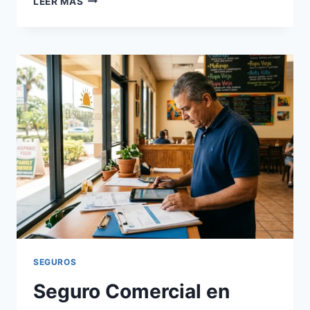
LEER MÁS
EN
ESPAÑOL
EN
ORLANDO:
GUÍA
Y
CARTELERA
2026
SEGUROS
Seguro Comercial en