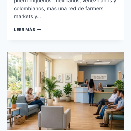
puertorriqueños, mexicanos, venezolanos y
colombianos, más una red de farmers
markets y…
MERCADOS
LEER MÁS
HISPANOS
EN
ORLANDO
FLORIDA:
GUÍA
Y
HORARIOS
2026