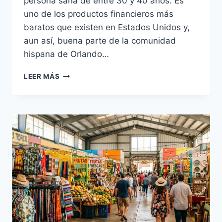
persona sana de entre 30 y 40 años. Es
uno de los productos financieros más
baratos que existen en Estados Unidos y,
aun así, buena parte de la comunidad
hispana de Orlando…
SEGURO
LEER MÁS
DE
VIDA
EN
ORLANDO
FLORIDA:
PRECIOS
Y
GUÍA
2026