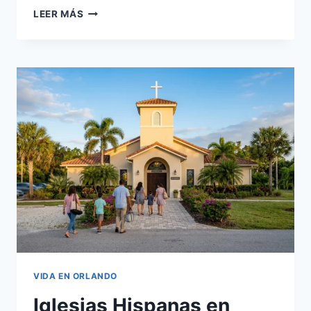
CLÍNICAS
LEER MÁS
DE
SALUD
EN
ORLANDO
FLORIDA
PARA
HISPANOS
2026
VIDA EN ORLANDO
Iglesias Hispanas en