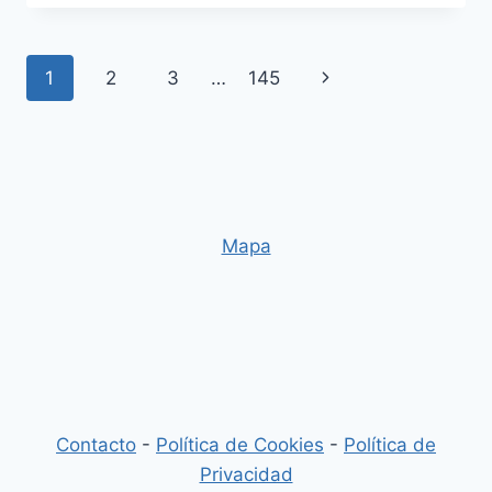
HOGAR
EN
ORLANDO
Navegación
Siguiente
1
2
3
…
145
FLORIDA:
PRECIOS
de
página
Y
GUÍA
página
2026
Mapa
Contacto
-
Política de Cookies
-
Política de
Privacidad