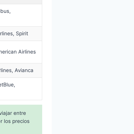
obus,
lines, Spirit
erican Airlines
lines, Avianca
JetBlue,
iajar entre
r los precios