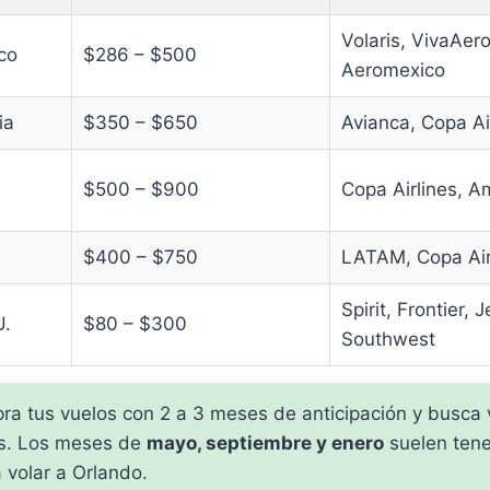
Volaris, VivaAer
co
$286 – $500
Aeromexico
ia
$350 – $650
Avianca, Copa Air
$500 – $900
Copa Airlines, Am
$400 – $750
LATAM, Copa Air
Spirit, Frontier, 
U.
$80 – $300
Southwest
a tus vuelos con 2 a 3 meses de anticipación y busca v
es. Los meses de
mayo, septiembre y enero
suelen tene
 volar a Orlando.