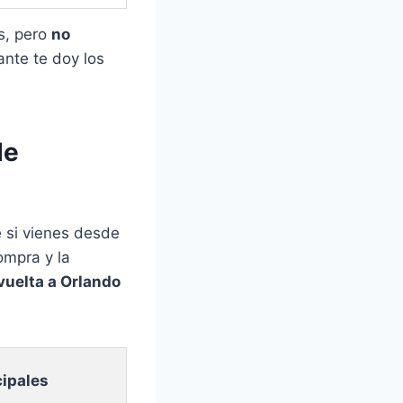
s, pero
no
ante te doy los
de
e si vienes desde
ompra y la
vuelta a Orlando
cipales