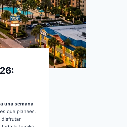
026:
ara una semana
,
des que planees.
disfrutar
toda la familia.