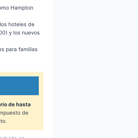
como Hampton
los hoteles de
0) y los nuevos
s para familias
orio de hasta
 impuesto de
to.