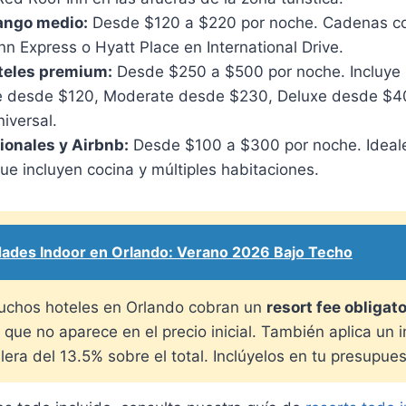
ango medio:
Desde $120 a $220 por noche. Cadenas 
Inn Express o Hyatt Place en International Drive.
teles premium:
Desde $250 a $500 por noche. Incluye 
e desde $120, Moderate desde $230, Deluxe desde $40
iversal.
onales y Airbnb:
Desde $100 a $300 por noche. Ideale
e incluyen cocina y múltiples habitaciones.
dades Indoor en Orlando: Verano 2026 Bajo Techo
chos hoteles en Orlando cobran un
resort fee obligat
que no aparece en el precio inicial. También aplica un
era del 13.5% sobre el total. Inclúyelos en tu presupues