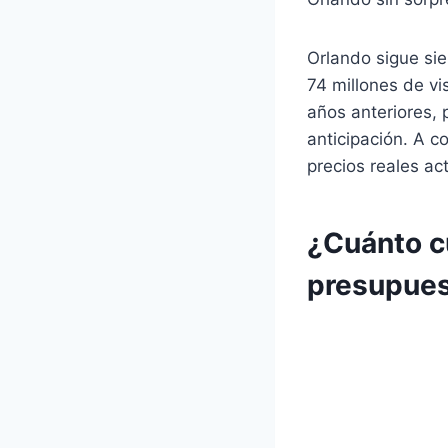
Orlando sigue si
74 millones de vi
años anteriores, 
anticipación. A c
precios reales ac
¿Cuánto cu
presupue