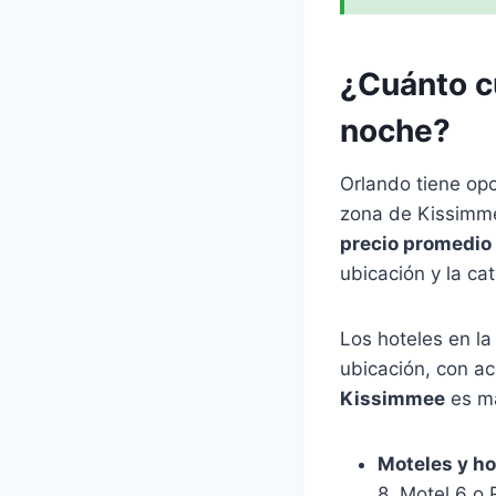
¿Cuánto c
noche?
Orlando tiene op
zona de Kissimmee
precio promedio 
ubicación y la cat
Los hoteles en l
ubicación, con ac
Kissimmee
es má
Moteles y h
8, Motel 6 o 