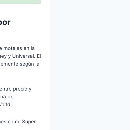
por
e moteles en la
ey y Universal. El
lemente según la
entre precio y
ona de
orld.
nes como Super