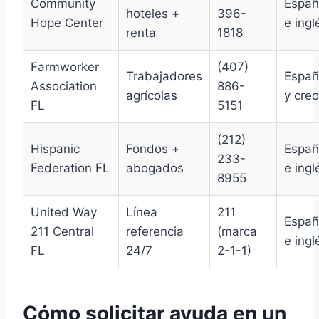
Community
Españ
hoteles +
396-
Hope Center
e ingl
renta
1818
Farmworker
(407)
Trabajadores
Españ
Association
886-
agrícolas
y creo
FL
5151
(212)
Hispanic
Fondos +
Españ
233-
Federation FL
abogados
e ingl
8955
United Way
Línea
211
Españ
211 Central
referencia
(marca
e ingl
FL
24/7
2-1-1)
Cómo solicitar ayuda en un