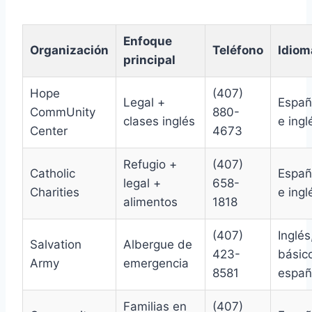
Enfoque
Organización
Teléfono
Idiom
principal
Hope
(407)
Legal +
Españ
CommUnity
880-
clases inglés
e ingl
Center
4673
Refugio +
(407)
Catholic
Españ
legal +
658-
Charities
e ingl
alimentos
1818
(407)
Inglés
Salvation
Albergue de
423-
básic
Army
emergencia
8581
españ
Familias en
(407)