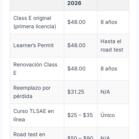
2026
Class E original
$48.00
8 años
(primera licencia)
Hasta el
Learner’s Permit
$48.00
road test
Renovación Class
$48.00
8 años
E
Reemplazo por
$31.25
N/A
pérdida
Curso TLSAE en
$25 – $35
Único
línea
Road test en
$50 – $90
N/A