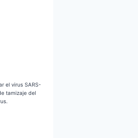
r el virus SARS-
e tamizaje del
rus.