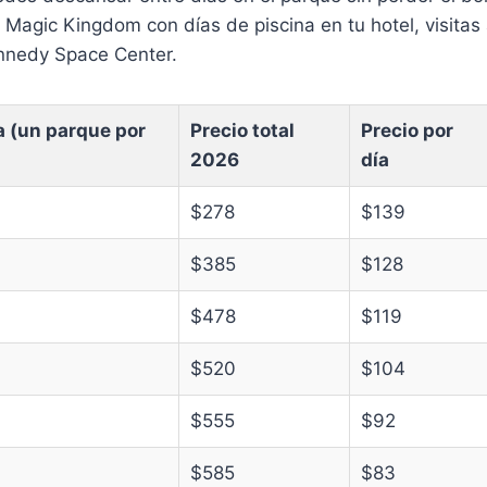
r Magic Kingdom con días de piscina en tu hotel, visitas 
nnedy Space Center.
a (un parque por
Precio total
Precio por
2026
día
$278
$139
$385
$128
$478
$119
$520
$104
$555
$92
$585
$83