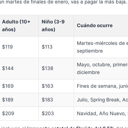
 un martes de finales de enero, vas a pagar la más baja.
Adulto (10+
Niño (3-9
Cuándo ocurre
años)
años)
Martes-miércoles de e
$119
$113
septiembre
Mayo, octubre, prime
$144
$138
diciembre
$169
$163
Fines de semana, juni
$189
$183
Julio, Spring Break, A
$209
$203
Navidad, Año Nuevo,