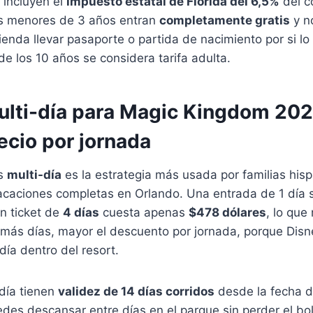
 incluyen el
impuesto estatal de Florida del 6,5%
del c
s menores de 3 años entran
completamente gratis
y no
nda llevar pasaporte o partida de nacimiento por si lo s
 de los 10 años se considera tarifa adulta.
ulti-día para Magic Kingdom 20
recio por jornada
as
multi-día
es la estrategia más usada por familias his
vacaciones completas en Orlando. Una entrada de 1 día 
un ticket de
4 días
cuesta apenas
$478 dólares
, lo que
 más días, mayor el descuento por jornada, porque Disn
día dentro del resort.
-día tienen
validez de 14 días corridos
desde la fecha d
uedes descansar entre días en el parque sin perder el bol