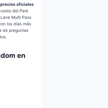
 precios oficiales
l costo del Park
g Lane Multi Pass
con los días más
 de preguntas
dos.
ngdom en