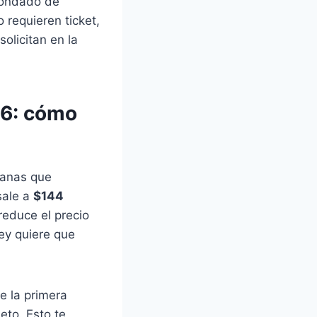
ondado de
 requieren ticket,
olicitan en la
26: cómo
panas que
sale a
$144
 reduce el precio
ey quiere que
e la primera
eto. Esto te