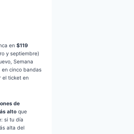
nca en
$119
ro y septiembre)
Nuevo, Semana
a en cinco bandas
 el ticket en
lones de
ás alto
que
 si tu día
ás alta del