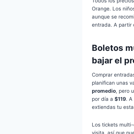
Todos los precios
Orange. Los niño
aunque se recomie
entrada. A partir
Boletos m
bajar el p
Comprar entrad
planifican unas 
promedio
, pero 
por día a
$119
. A
extiendas tu esta
Los tickets multi
visita, así que p