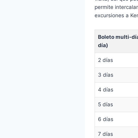
permite intercala
excursiones a Ke
Boleto multi-dí
día)
2 días
3 días
4 días
5 días
6 días
7 días