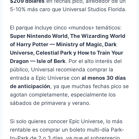
$209 dólares
en fechas pico, alrededor de un
5-10% más caro que Universal Studios Florida.
El parque incluye cinco «mundos» temáticos:
Super Nintendo World, The Wizarding World
of Harry Potter — Ministry of Magic, Dark
Universe, Celestial Park y How to Train Your
Dragon — Isle of Berk
. Por el alto interés del
público, Universal recomienda comprar la
entrada a Epic Universe con
al menos 30 días
de anticipación
, ya que muchas fechas pico se
agotan completamente, especialmente los
sábados de primavera y verano.
Si solo quieres conocer Epic Universe, lo más
rentable es comprar un boleto multi-día Park-
to-Park de 2 o 3 días, ya que el sobreprecio