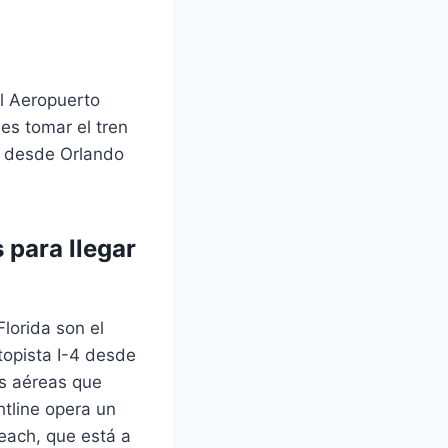
el Aeropuerto
es tomar el tren
s desde Orlando
 para llegar
lorida son el
utopista I-4 desde
as aéreas que
htline opera un
each, que está a