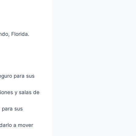
do, Florida.
eguro para sus
niones y salas de
l para sus
darlo a mover