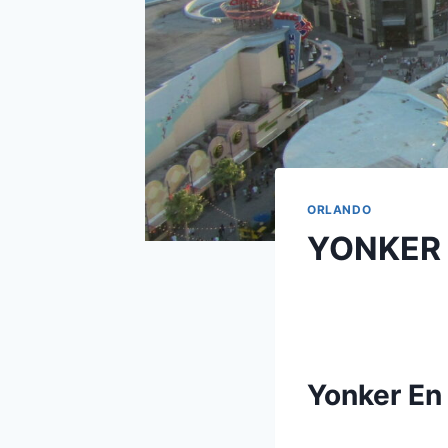
ORLANDO
YONKER 
Yonker En 