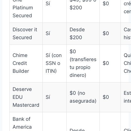
Sí
$0
cr
Platinum
$200
ce
Secured
Discover it
Desde
Ca
Sí
$0
Secured
$200
his
$0
Chime
Sí (con
Qui
(transfieres
Credit
SSN o
$0
Ch
tu propio
Builder
ITIN)
Ch
dinero)
Deserve
$0 (no
Es
EDU
Sí
$0
asegurada)
int
Mastercard
Bank of
America
Desde
Cli