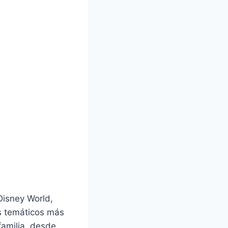
Disney World,
s temáticos más
familia, desde