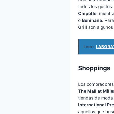
todos los gustos.
Chipotle
, mientr
o
Benihana
. Par
Grill
son algunos 
Leer:
LABORAT
Shoppings
Los compradores 
The Mall at Mille
tiendas de moda 
International P
aquellos que bus