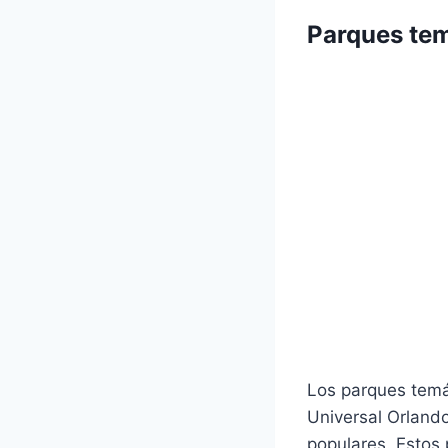
Parques te
Los parques temá
Universal Orland
populares. Estos