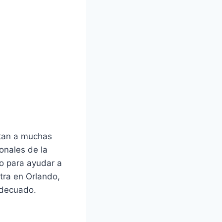
ctan a muchas
onales de la
do para ayudar a
atra en Orlando,
adecuado.