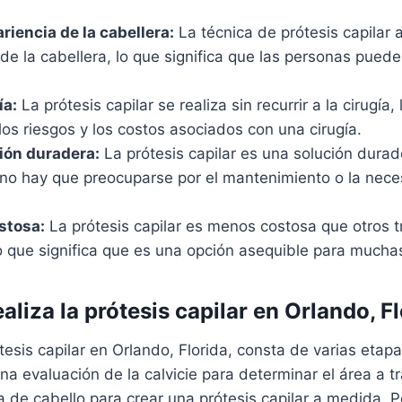
riencia de la cabellera:
La técnica de prótesis capilar 
 de la cabellera, lo que significa que las personas pueden
ía:
La prótesis capilar se realiza sin recurrir a la cirugía, 
los riesgos y los costos asociados con una cirugía.
ión duradera:
La prótesis capilar es una solución durad
e no hay que preocuparse por el mantenimiento o la nec
stosa:
La prótesis capilar es menos costosa que otros 
lo que significa que es una opción asequible para mucha
liza la prótesis capilar en Orlando, F
tesis capilar en Orlando, Florida, consta de varias etapa
una evaluación de la calvicie para determinar el área a t
de cabello para crear una prótesis capilar a medida. P