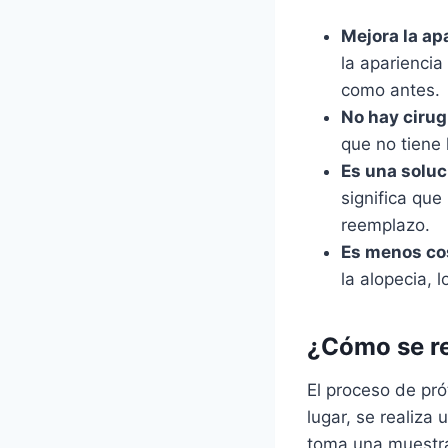
Mejora la apa
la apariencia
como antes.
No hay cirug
que no tiene 
Es una soluc
significa qu
reemplazo.
Es menos co
la alopecia, 
¿Cómo se rea
El proceso de pró
lugar, se realiza 
toma una muestra 