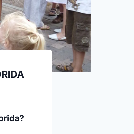
ORIDA
orida?