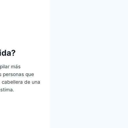
rida?
apilar más
as personas que
a cabellera de una
estima.