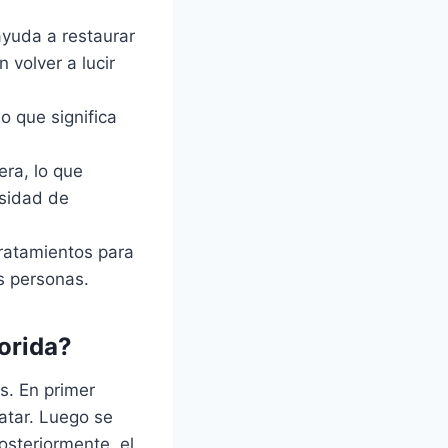
ayuda a restaurar
 volver a lucir
lo que significa
era, lo que
esidad de
tratamientos para
s personas.
lorida?
s. En primer
ratar. Luego se
osteriormente, el