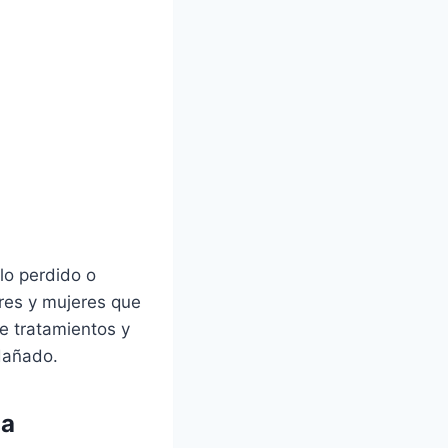
llo perdido o
res y mujeres que
e tratamientos y
dañado.
da