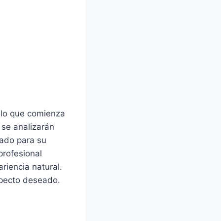
illo que comienza
 se analizarán
uado para su
profesional
riencia natural.
specto deseado.