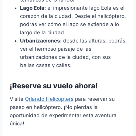
Lago Eola:
el impresionante lago Eola es el
corazón de la ciudad. Desde el helicóptero,
podrás ver cómo el lago se extiende a lo
largo de la ciudad.
Urbanizaciones:
desde las alturas, podrás
ver el hermoso paisaje de las
urbanizaciones de la ciudad, con sus
bellas casas y calles.
¡Reserve su vuelo ahora!
Visite
Orlando Helicopters
para reservar su
paseo en helicóptero. ¡No pierdas la
oportunidad de experimentar esta aventura
única!