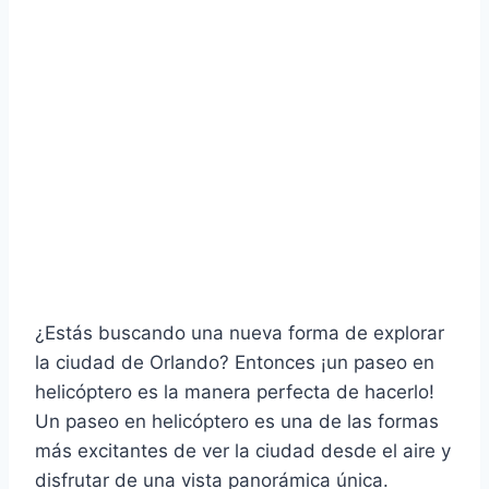
¿Estás buscando una nueva forma de explorar
la ciudad de Orlando? Entonces ¡un paseo en
helicóptero es la manera perfecta de hacerlo!
Un paseo en helicóptero es una de las formas
más excitantes de ver la ciudad desde el aire y
disfrutar de una vista panorámica única.