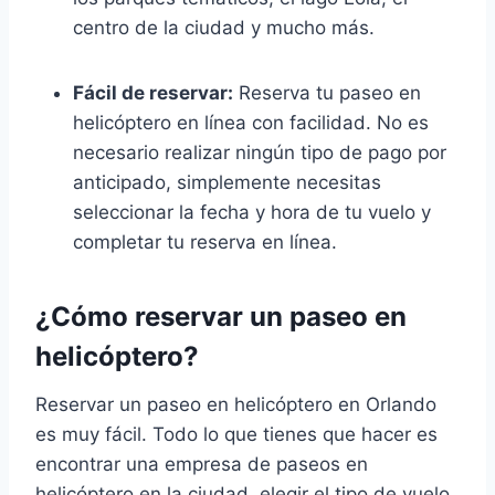
centro de la ciudad y mucho más.
Fácil de reservar:
Reserva tu paseo en
helicóptero en línea con facilidad. No es
necesario realizar ningún tipo de pago por
anticipado, simplemente necesitas
seleccionar la fecha y hora de tu vuelo y
completar tu reserva en línea.
¿Cómo reservar un paseo en
helicóptero?
Reservar un paseo en helicóptero en Orlando
es muy fácil. Todo lo que tienes que hacer es
encontrar una empresa de paseos en
helicóptero en la ciudad, elegir el tipo de vuelo