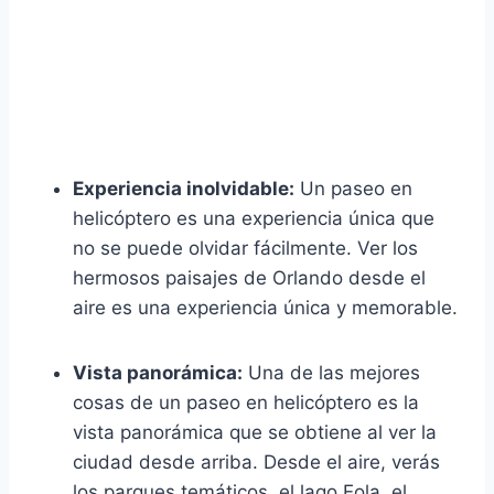
Experiencia inolvidable:
Un paseo en
helicóptero es una experiencia única que
no se puede olvidar fácilmente. Ver los
hermosos paisajes de Orlando desde el
aire es una experiencia única y memorable.
Vista panorámica:
Una de las mejores
cosas de un paseo en helicóptero es la
vista panorámica que se obtiene al ver la
ciudad desde arriba. Desde el aire, verás
los parques temáticos, el lago Eola, el