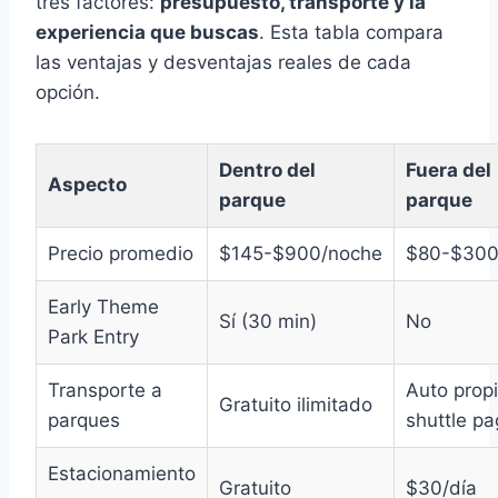
tres factores:
presupuesto, transporte y la
experiencia que buscas
. Esta tabla compara
las ventajas y desventajas reales de cada
opción.
Dentro del
Fuera del
Aspecto
parque
parque
Precio promedio
$145-$900/noche
$80-$300
Early Theme
Sí (30 min)
No
Park Entry
Transporte a
Auto prop
Gratuito ilimitado
parques
shuttle p
Estacionamiento
Gratuito
$30/día