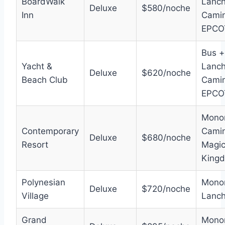
BoardWalk
Lanch
Deluxe
$580/noche
Inn
Camin
EPCO
Bus +
Yacht &
Lanch
Deluxe
$620/noche
Beach Club
Camin
EPCO
Monor
Contemporary
Camin
Deluxe
$680/noche
Resort
Magi
King
Polynesian
Monor
Deluxe
$720/noche
Village
Lanc
Grand
Monor