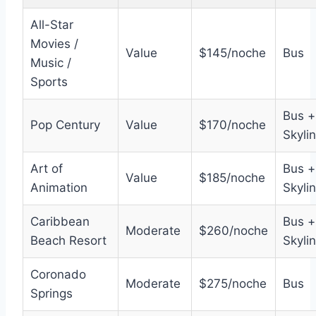
All-Star
Movies /
Value
$145/noche
Bus
Music /
Sports
Bus +
Pop Century
Value
$170/noche
Skyli
Art of
Bus +
Value
$185/noche
Animation
Skyli
Caribbean
Bus +
Moderate
$260/noche
Beach Resort
Skyli
Coronado
Moderate
$275/noche
Bus
Springs