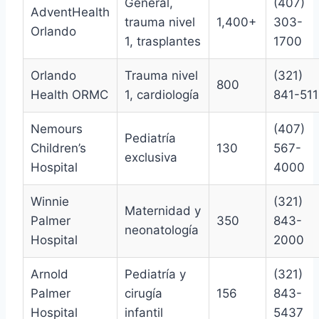
General,
(407)
AdventHealth
trauma nivel
1,400+
303-
Orlando
1, trasplantes
1700
Orlando
Trauma nivel
(321)
800
Health ORMC
1, cardiología
841-511
Nemours
(407)
Pediatría
Children’s
130
567-
exclusiva
Hospital
4000
Winnie
(321)
Maternidad y
Palmer
350
843-
neonatología
Hospital
2000
Arnold
Pediatría y
(321)
Palmer
cirugía
156
843-
Hospital
infantil
5437