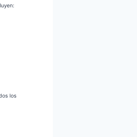
luyen:
dos los