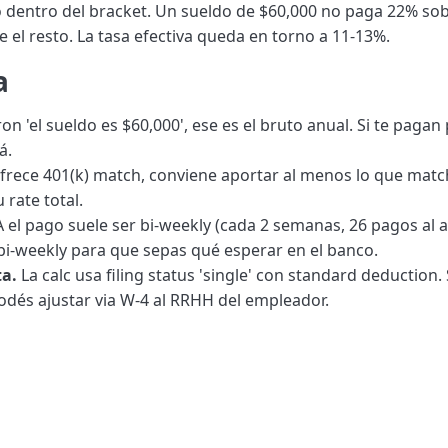
to dentro del bracket. Un sueldo de $60,000 no paga 22% so
 el resto. La tasa efectiva queda en torno a 11-13%.
a
ron 'el sueldo es $60,000', ese es el bruto anual. Si te pagan 
á.
frece 401(k) match, conviene aportar al menos lo que matc
rate total.
el pago suele ser bi-weekly (cada 2 semanas, 26 pagos al a
 bi-weekly para que sepas qué esperar en el banco.
ta.
La calc usa filing status 'single' con standard deduction. 
odés ajustar via W-4 al RRHH del empleador.