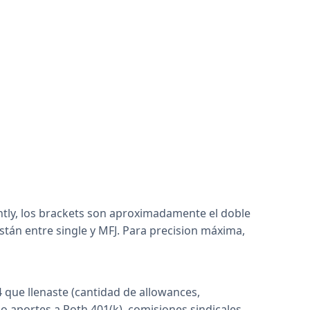
intly, los brackets son aproximadamente el doble
stán entre single y MFJ. Para precision máxima,
que llenaste (cantidad de allowances,
 aportes a Roth 401(k), comisiones sindicales,