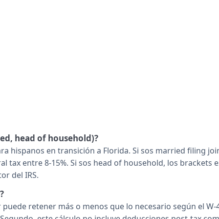
ried, head of household)?
a hispanos en transición a Florida. Si sos married filing jo
al tax entre 8-15%. Si sos head of household, los brackets e
or del IRS.
?
puede retener más o menos que lo necesario según el W-4 
 Segundo, este cálculo no incluye deducciones post-tax como