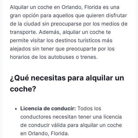
Alquilar un coche en Orlando, Florida es una
gran opción para aquellos que quieren disfrutar
de la ciudad sin preocuparse por los medios de
transporte. Además, alquilar un coche te
permite visitar los destinos turísticos más
alejados sin tener que preocuparte por los
horarios de los autobuses o trenes.
¿Qué necesitas para alquilar un
coche?
Licencia de conducir:
Todos los
conductores necesitan tener una licencia
de conducir válida para alquilar un coche
en Orlando, Florida.