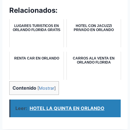
Relacionados:
LUGARES TURISTICOS EN
HOTEL CON JACUZZI
ORLANDO FLORIDA GRATIS
PRIVADO EN ORLANDO
RENTA CAR EN ORLANDO
CARROS ALA VENTA EN
ORLANDO FLORIDA
Contenido
[
Mostrar
]
Leer:
HOTEL LA QUINTA EN ORLANDO