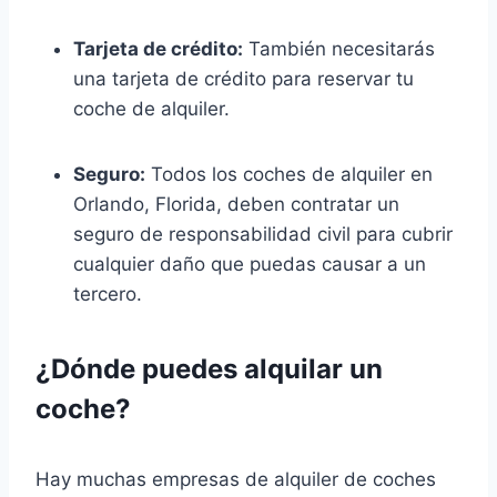
Tarjeta de crédito:
También necesitarás
una tarjeta de crédito para reservar tu
coche de alquiler.
Seguro:
Todos los coches de alquiler en
Orlando, Florida, deben contratar un
seguro de responsabilidad civil para cubrir
cualquier daño que puedas causar a un
tercero.
¿Dónde puedes alquilar un
coche?
Hay muchas empresas de alquiler de coches